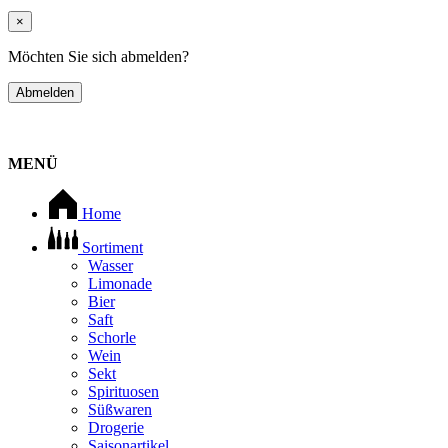
×
Möchten Sie sich abmelden?
Abmelden
MENÜ
Home
Sortiment
Wasser
Limonade
Bier
Saft
Schorle
Wein
Sekt
Spirituosen
Süßwaren
Drogerie
Saisonartikel