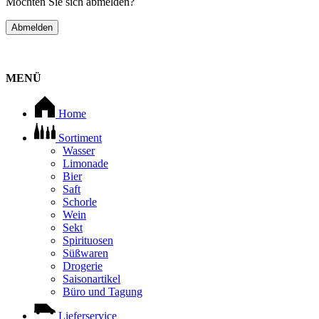
Möchten Sie sich abmelden?
Abmelden
MENÜ
Home
Sortiment
Wasser
Limonade
Bier
Saft
Schorle
Wein
Sekt
Spirituosen
Süßwaren
Drogerie
Saisonartikel
Büro und Tagung
Lieferservice