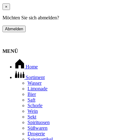
×
Möchten Sie sich abmelden?
Abmelden
MENÜ
Home
Sortiment
Wasser
Limonade
Bier
Saft
Schorle
Wein
Sekt
Spirituosen
Süßwaren
Drogerie
Saisonartikel