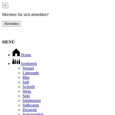
×
Möchten Sie sich abmelden?
Abmelden
MENÜ
Home
Sortiment
Wasser
Limonade
Bier
Saft
Schorle
Wein
Sekt
Spirituosen
Süßwaren
Drogerie
Saisonartikel