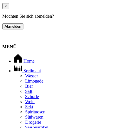
×
Möchten Sie sich abmelden?
Abmelden
MENÜ
Home
Sortiment
Wasser
Limonade
Bier
Saft
Schorle
Wein
Sekt
Spirituosen
Süßwaren
Drogerie
Saisonartikel