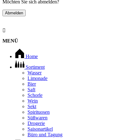
Möchten Sie sich abmelden?
Abmelden
MENÜ
Home
Sortiment
Wasser
Limonade
Bier
Saft
Schorle
Wein
Sekt
Spirituosen
Süßwaren
Drogerie
Saisonartikel
Büro und Tagung