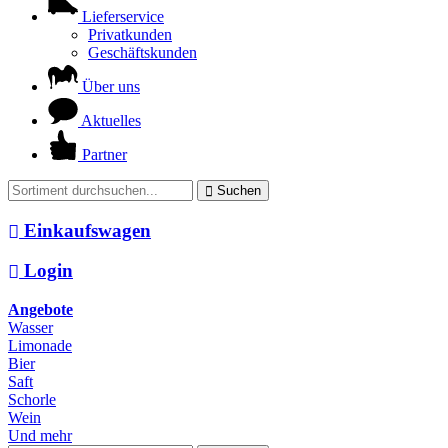
Lieferservice
Privatkunden
Geschäftskunden
Über uns
Aktuelles
Partner
Suchen
Einkaufswagen
Login
Angebote
Wasser
Limonade
Bier
Saft
Schorle
Wein
Und mehr