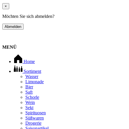
×
Möchten Sie sich abmelden?
Abmelden
MENÜ
Home
Sortiment
Wasser
Limonade
Bier
Saft
Schorle
Wein
Sekt
Spirituosen
Süßwaren
Drogerie
Saisonartikel