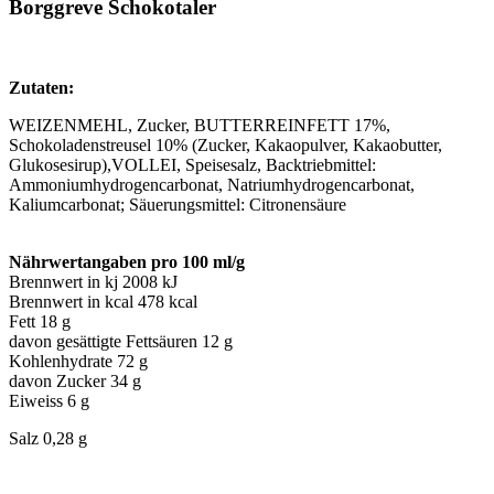
Borggreve Schokotaler
Zutaten:
WEIZENMEHL, Zucker, BUTTERREINFETT 17%,
Schokoladenstreusel 10% (Zucker, Kakaopulver, Kakaobutter,
Glukosesirup),VOLLEI, Speisesalz, Backtriebmittel:
Ammoniumhydrogencarbonat, Natriumhydrogencarbonat,
Kaliumcarbonat; Säuerungsmittel: Citronensäure
Nährwertangaben pro 100 ml/g
Brennwert in kj 2008 kJ
Brennwert in kcal 478 kcal
Fett 18 g
davon gesättigte Fettsäuren 12 g
Kohlenhydrate 72 g
davon Zucker 34 g
Eiweiss 6 g
Salz 0,28 g