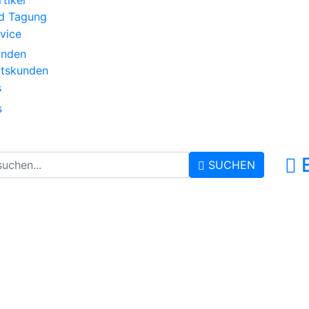
tikel
d Tagung
vice
unden
ftskunden
s
s
SUCHEN