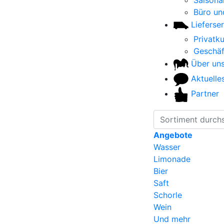
Saisonar
Büro un
Lieferser
Privatk
Geschä
Über un
Aktuelle
Partner
Angebote
Wasser
Limonade
Bier
Saft
Schorle
Wein
Und mehr