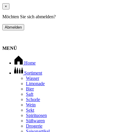
×
Möchten Sie sich abmelden?
Abmelden
MENÜ
Home
Sortiment
Wasser
Limonade
Bier
Saft
Schorle
Wein
Sekt
Spirituosen
Süßwaren
Drogerie
Saisonartikel