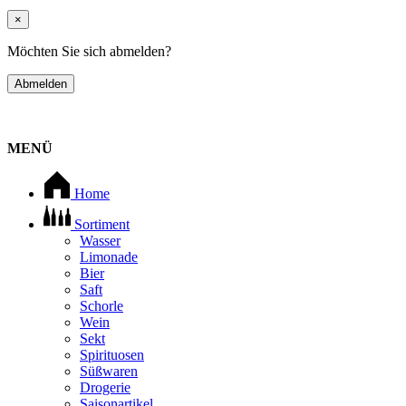
×
Möchten Sie sich abmelden?
Abmelden
MENÜ
Home
Sortiment
Wasser
Limonade
Bier
Saft
Schorle
Wein
Sekt
Spirituosen
Süßwaren
Drogerie
Saisonartikel