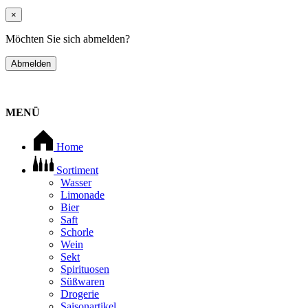
×
Möchten Sie sich abmelden?
Abmelden
MENÜ
Home
Sortiment
Wasser
Limonade
Bier
Saft
Schorle
Wein
Sekt
Spirituosen
Süßwaren
Drogerie
Saisonartikel