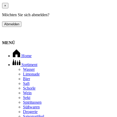
×
Möchten Sie sich abmelden?
Abmelden
MENÜ
Home
Sortiment
Wasser
Limonade
Bier
Saft
Schorle
Wein
Sekt
Spirituosen
Süßwaren
Drogerie
Saisonartikel