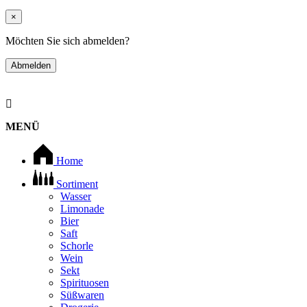
×
Möchten Sie sich abmelden?
Abmelden
MENÜ
Home
Sortiment
Wasser
Limonade
Bier
Saft
Schorle
Wein
Sekt
Spirituosen
Süßwaren