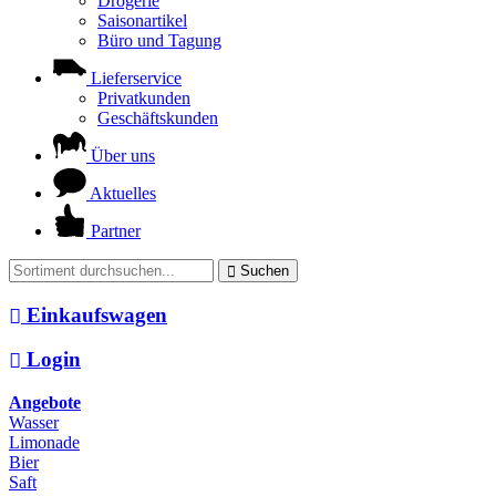
Drogerie
Saisonartikel
Büro und Tagung
Lieferservice
Privatkunden
Geschäftskunden
Über uns
Aktuelles
Partner
Suchen
Einkaufswagen
Login
Angebote
Wasser
Limonade
Bier
Saft