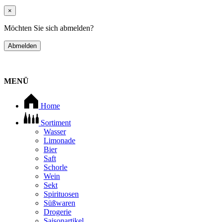
×
Möchten Sie sich abmelden?
Abmelden
MENÜ
Home
Sortiment
Wasser
Limonade
Bier
Saft
Schorle
Wein
Sekt
Spirituosen
Süßwaren
Drogerie
Saisonartikel