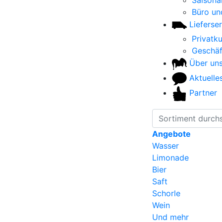
Saisonar
Büro un
Lieferser
Privatk
Geschä
Über un
Aktuelle
Partner
Angebote
Wasser
Limonade
Bier
Saft
Schorle
Wein
Und mehr