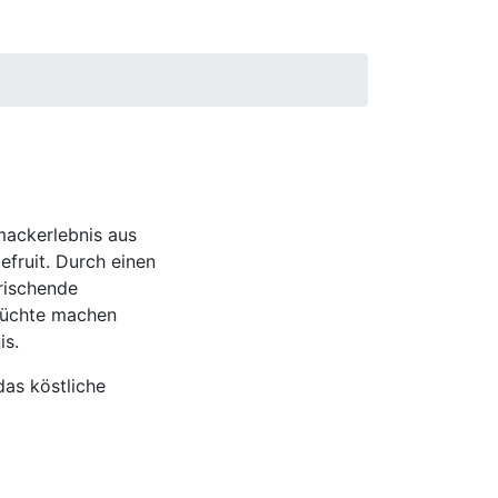
mackerlebnis aus
fruit. Durch einen
rischende
früchte machen
is.
das köstliche