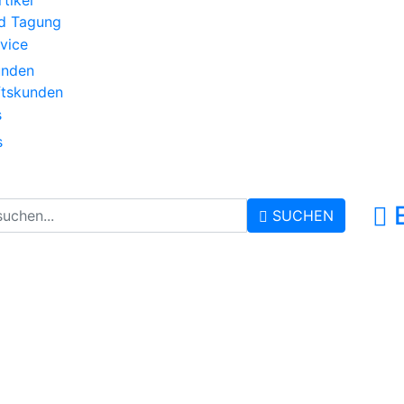
tikel
d Tagung
vice
unden
ftskunden
s
s
SUCHEN