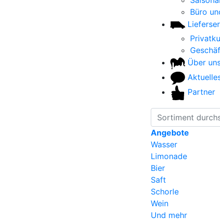
Saisonar
Büro un
Lieferser
Privatk
Geschä
Über un
Aktuelle
Partner
Angebote
Wasser
Limonade
Bier
Saft
Schorle
Wein
Und mehr