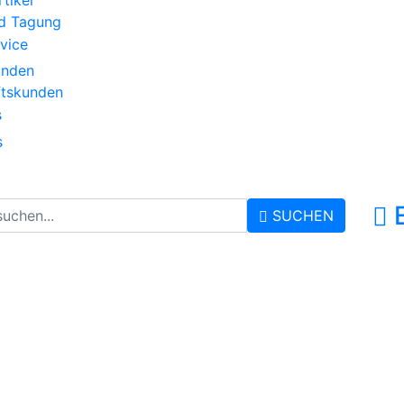
tikel
d Tagung
vice
unden
ftskunden
s
s
SUCHEN